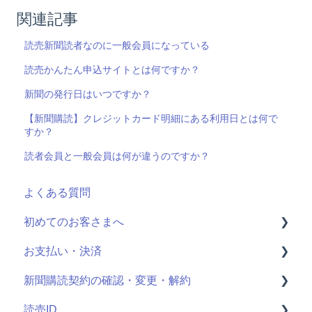
関連記事
読売新聞読者なのに一般会員になっている
読売かんたん申込サイトとは何ですか？
新聞の発行日はいつですか？
【新聞購読】クレジットカード明細にある利用日とは何で
すか？
読者会員と一般会員は何が違うのですか？
よくある質問
初めてのお客さまへ
お支払い・決済
読売ID登録
新聞購読契約の確認・変更・解約
読売かんたん申込サイトとは
決済情報の確認・変更
読売ID
申し込み手続きの方法
クレジットカード明細
最近お申し込みされた方