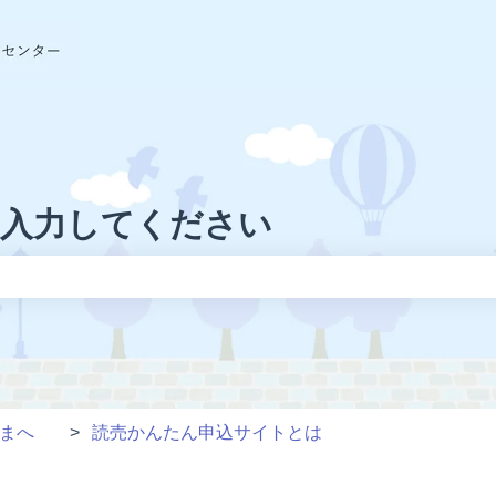
に入力してください
りません。
さまへ
読売かんたん申込サイトとは