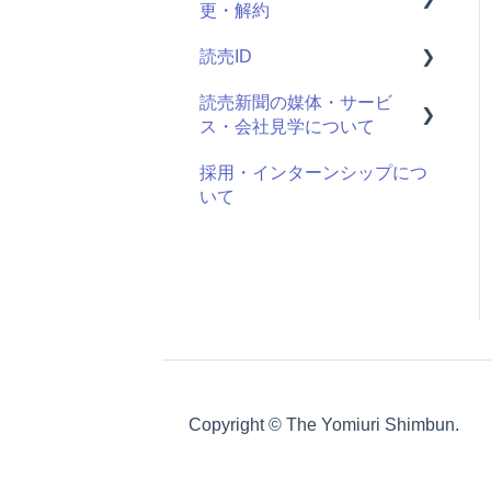
更・解約
クレジットカード明細
読売ID
最近お申し込みされた方
読売新聞の媒体・サービ
購読中商品の確認・変更・
登録情報
ス・会社見学について
解約
ログイン方法
採用・インターンシップにつ
個人情報の確認・変更
読売新聞の媒体について
ログイン通知
いて
配達一時停止の手続き
サービス・イベントについ
ログイン履歴
て
引っ越し時の手続き
退会
紙面について
お客さまページの使い方
購読・販売について
Copyright © The Yomiuri Shimbun.