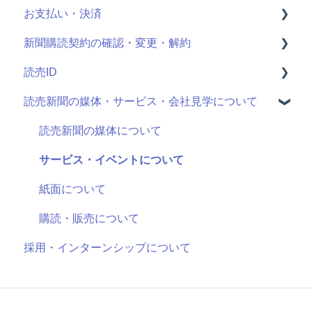
お支払い・決済
読売ID登録
新聞購読契約の確認・変更・解約
読売かんたん申込サイトとは
決済情報の確認・変更
読売ID
申し込み手続きの方法
クレジットカード明細
最近お申し込みされた方
読売新聞の媒体・サービス・会社見学について
申し込む新聞の選択
購読中商品の確認・変更・解約
登録情報
契約期間・料金
個人情報の確認・変更
ログイン方法
読売新聞の媒体について
決済方法の選択
配達一時停止の手続き
ログイン通知
サービス・イベントについて
引っ越し時の手続き
ログイン履歴
紙面について
お客さまページの使い方
退会
購読・販売について
採用・インターンシップについて