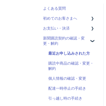
よくある質問
初めてのお客さまへ
お支払い・決済
読売ID登録
新聞購読契約の確認・変
読売かんたん申込サイトと
決済情報の確認・変更
更・解約
は
クレジットカード明細
申し込み手続きの方法
最近お申し込みされた方
申し込む新聞の選択
購読中商品の確認・変更・
解約
契約期間・料金
個人情報の確認・変更
決済方法の選択
配達一時停止の手続き
引っ越し時の手続き