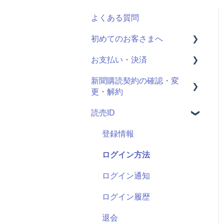
よくある質問
初めてのお客さまへ
お支払い・決済
読売ID登録
新聞購読契約の確認・変
読売かんたん申込サイトと
決済情報の確認・変更
更・解約
は
クレジットカード明細
読売ID
申し込み手続きの方法
最近お申し込みされた方
申し込む新聞の選択
購読中商品の確認・変更・
登録情報
解約
契約期間・料金
ログイン方法
個人情報の確認・変更
決済方法の選択
ログイン通知
配達一時停止の手続き
ログイン履歴
引っ越し時の手続き
退会