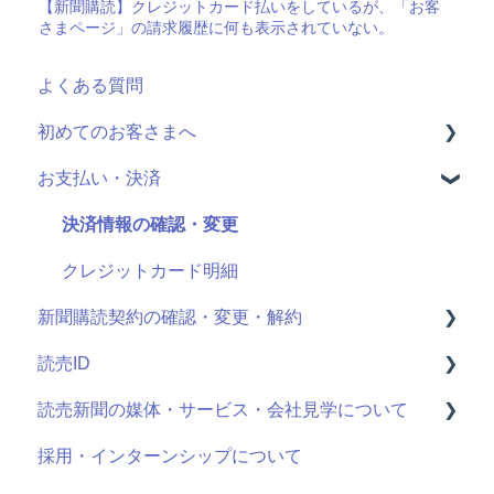
【新聞購読】クレジットカード払いをしているが、「お客
さまページ」の請求履歴に何も表示されていない。
よくある質問
初めてのお客さまへ
お支払い・決済
読売ID登録
読売かんたん申込サイトとは
決済情報の確認・変更
申し込み手続きの方法
クレジットカード明細
新聞購読契約の確認・変更・解約
申し込む新聞の選択
読売ID
契約期間・料金
最近お申し込みされた方
読売新聞の媒体・サービス・会社見学について
決済方法の選択
購読中商品の確認・変更・解約
登録情報
採用・インターンシップについて
個人情報の確認・変更
ログイン方法
読売新聞の媒体について