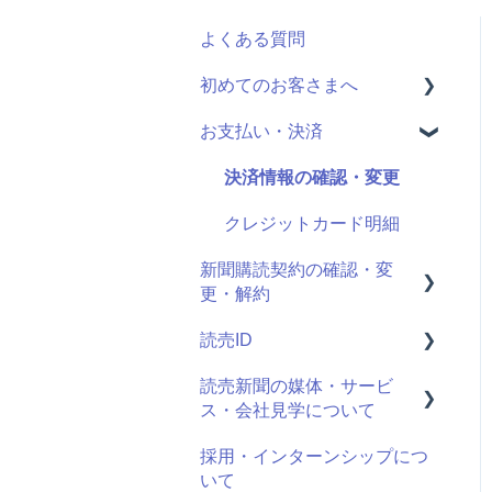
よくある質問
初めてのお客さまへ
お支払い・決済
読売ID登録
読売かんたん申込サイトと
決済情報の確認・変更
は
クレジットカード明細
申し込み手続きの方法
新聞購読契約の確認・変
更・解約
申し込む新聞の選択
読売ID
契約期間・料金
最近お申し込みされた方
読売新聞の媒体・サービ
決済方法の選択
購読中商品の確認・変更・
登録情報
ス・会社見学について
解約
ログイン方法
採用・インターンシップにつ
個人情報の確認・変更
読売新聞の媒体について
ログイン通知
いて