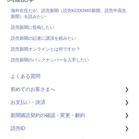
海外在住だが、読売新聞（読売KODOMO新聞、読売中高生
新聞）を読みたい
読売新聞に投稿したい
読売新聞の記者に講演を頼みたい
読売新聞オンラインとは何ですか？
読売新聞のバックナンバーを入手したい
よくある質問
初めてのお客さまへ
お支払い・決済
読売ID登録
新聞購読契約の確認・変更・解約
読売かんたん申込サイトとは
決済情報の確認・変更
読売ID
申し込み手続きの方法
クレジットカード明細
最近お申し込みされた方