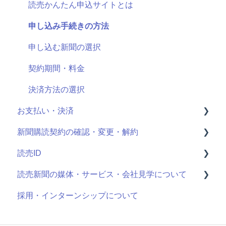
読売かんたん申込サイトとは
申し込み手続きの方法
申し込む新聞の選択
契約期間・料金
決済方法の選択
お支払い・決済
新聞購読契約の確認・変更・解約
決済情報の確認・変更
読売ID
クレジットカード明細
最近お申し込みされた方
読売新聞の媒体・サービス・会社見学について
購読中商品の確認・変更・解約
登録情報
採用・インターンシップについて
個人情報の確認・変更
ログイン方法
読売新聞の媒体について
配達一時停止の手続き
ログイン通知
サービス・イベントについて