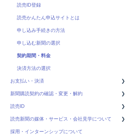
読売ID登録
読売かんたん申込サイトとは
申し込み手続きの方法
申し込む新聞の選択
契約期間・料金
決済方法の選択
お支払い・決済
新聞購読契約の確認・変更・解約
決済情報の確認・変更
読売ID
クレジットカード明細
最近お申し込みされた方
読売新聞の媒体・サービス・会社見学について
購読中商品の確認・変更・解約
登録情報
採用・インターンシップについて
個人情報の確認・変更
ログイン方法
読売新聞の媒体について